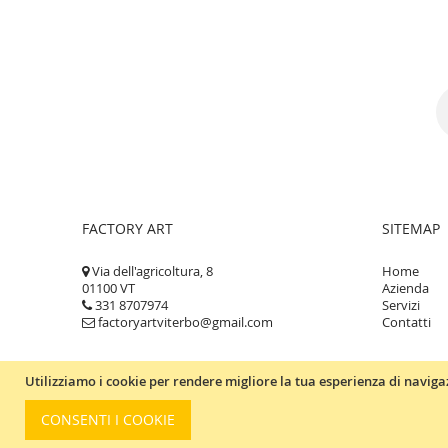
Ciabatte
Pochette
Borse
Accappatoi
Shoppers
Moda
Borse
Pochette
Beauty
FACTORY ART
SITEMAP
Accessori
Via dell'agricoltura, 8
Home
01100 VT
Azienda
331 8707974
Servizi
factoryartviterbo@gmail.com
Contatti
Utilizziamo i cookie per rendere migliore la tua esperienza di naviga
CONSENTI I COOKIE
Copyright © 2019 Factory Srl | P. Iva : 01821730569