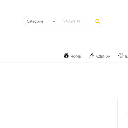
Salta
al
contenuto
SEARCH
Categorie
CATEGORIE
Bagno
Accappatoi
HOME
AZIENDA
B
Asciugamani
Teli doccia
Accessori
Living
Plaid
Cuscini arredo
Accessori
Cucina
Baby
Copertine