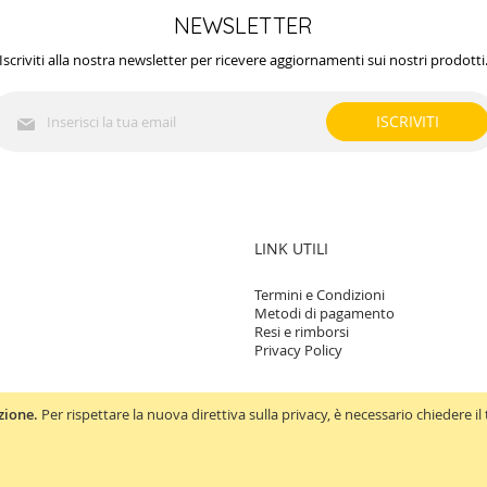
NEWSLETTER
Iscriviti alla nostra newsletter per ricevere aggiornamenti sui nostri prodotti
Iscriviti
ISCRIVITI
alla
nostra
Newsletter:
LINK UTILI
Termini e Condizioni
Metodi di pagamento
Resi e rimborsi
Privacy Policy
zione.
Per rispettare la nuova direttiva sulla privacy, è necessario chiedere 