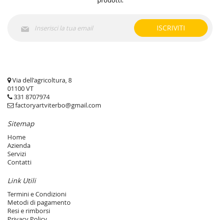
prodotti.
Iscriviti
ISCRIVITI
alla
nostra
Newsletter:
Via dell'agricoltura, 8
01100 VT
331 8707974
factoryartviterbo@gmail.com
Sitemap
Home
Azienda
Servizi
Contatti
Link Utili
Termini e Condizioni
Metodi di pagamento
Resi e rimborsi
Privacy Policy