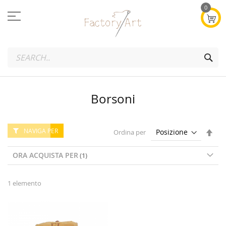
Salta
0
al
contenuto
SEA
Borsoni
NAVIGA PER
Imp
Ordina per
la
dire
ORA ACQUISTA PER
dec
1
elemento