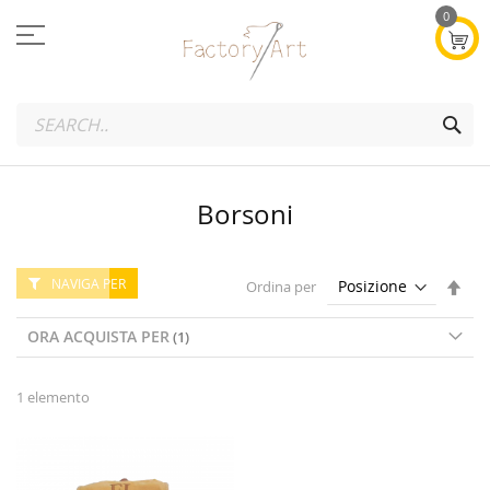
Salta
0
al
contenuto
SEA
Borsoni
NAVIGA PER
Imp
Ordina per
la
dire
ORA ACQUISTA PER
dec
1
elemento