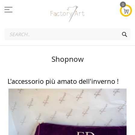
Salta
0
al
contenuto
SEA
Shopnow
L'accessorio più amato dell'inverno !