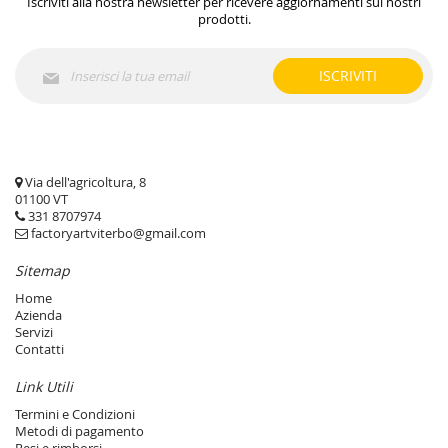
Iscriviti alla nostra newsletter per ricevere aggiornamenti sui nostri
prodotti.
Iscriviti
ISCRIVITI
alla
nostra
Newsletter:
Via dell'agricoltura, 8
01100 VT
331 8707974
factoryartviterbo@gmail.com
Sitemap
Home
Azienda
Servizi
Contatti
Link Utili
Termini e Condizioni
Metodi di pagamento
Resi e rimborsi