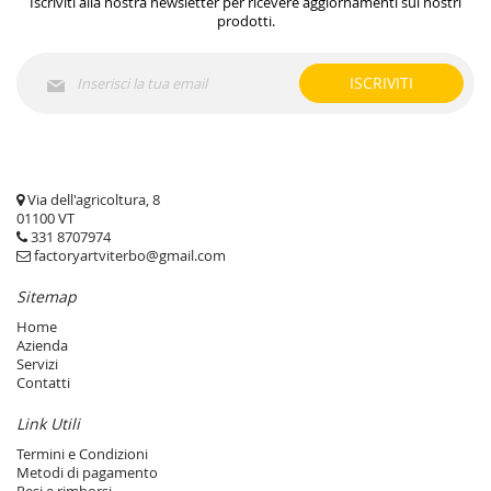
Iscriviti alla nostra newsletter per ricevere aggiornamenti sui nostri
prodotti.
Iscriviti
ISCRIVITI
alla
nostra
Newsletter:
Via dell'agricoltura, 8
01100 VT
331 8707974
factoryartviterbo@gmail.com
Sitemap
Home
Azienda
Servizi
Contatti
Link Utili
Termini e Condizioni
Metodi di pagamento
Resi e rimborsi