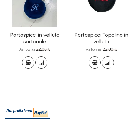
Portaspicci in velluto
Portaspicci Topolino in
sartoriale
velluto
22,00 €
22,00 €
As low as
As low as