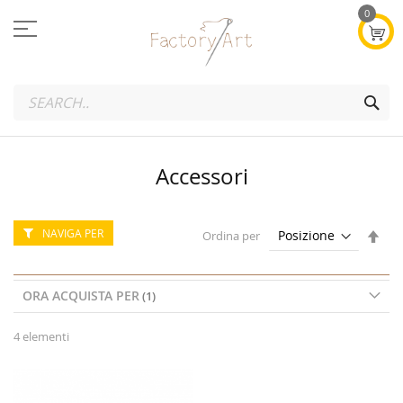
Salta
0
al
contenuto
SEA
Accessori
NAVIGA PER
Imp
Ordina per
la
dire
dec
ORA ACQUISTA PER
4
elementi