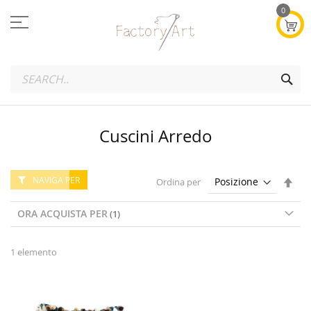
Salta
0
al
contenuto
SEA
Cuscini Arredo
NAVIGA PER
Imp
Ordina per
la
dire
ORA ACQUISTA PER
dec
1
elemento