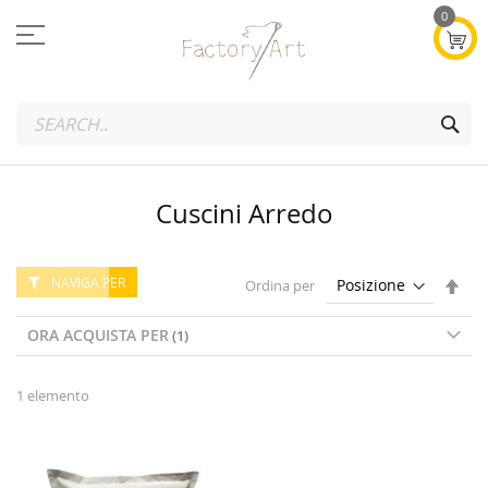
Salta
0
al
contenuto
SEA
Cuscini Arredo
NAVIGA PER
Imp
Ordina per
la
dire
ORA ACQUISTA PER
dec
1
elemento