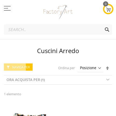
Salta
0
al
contenuto
SEA
Cuscini Arredo
NAVIGA PER
Imp
Ordina per
la
dire
ORA ACQUISTA PER
dec
1
elemento